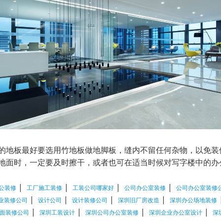
地板最好要选用竹地板做地脚板，缝内不留任何杂物，以免装
地面时，一定要及时擦干，或者也可在适当时候对写字楼中的办
|
|
|
|
公装修
工厂施工装修
工装公司哪家好
公司办公室装修
公司办公室装修
|
|
|
|
业装修公司
设计公司
设计装修公司
深圳旧厂房改造
深圳办公场地装修
|
|
|
|
面装修公司
深圳工装设计
深圳公司办公室装修
深圳企业办公室设计
深