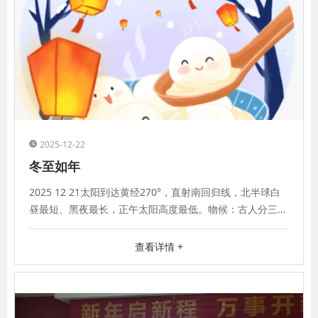
2025-12-22
冬至如年
2025 12 21太阳到达黄经270°，直射南回归线，北半球白
昼最短、黑夜最长，正午太阳高度最低。物候：古人分三候
——蚯蚓结（阴气盛，蚯蚓蜷
查看详情 +